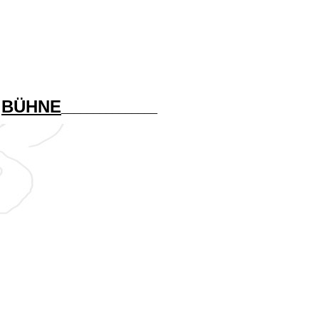
_
BÜHNE
_______________